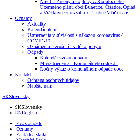
Návrh - Zmeny a doplnky č. 3 spoločného
Územného plánu obcí Bunetice, Čižatice, Opiná
a Vtáčkovce v rozsahu k. ú. obce Vtáčkovce
Oznamy
Aktuality
Kalendár akcií
Usmernenia v súvislosti s nákazou koronavírus ⁄
COVID-19
Oznámenia o zrušení trvalého pobytu
Odpady
Kalendár zvozu odpadu
Miera triedenia - Komunálneho odpadu
Ročný výkaz o komunálnom odpade obce
Kontakt
Ochrana osobných údajov
Napíšte nám
SK
Slovensky
SK
Slovensky
EN
English
Zvoz odpadu
Oznamy
Základná škola