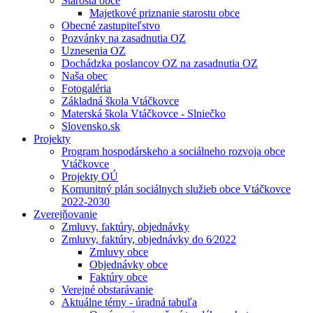
Starosta obce
Majetkové priznanie starostu obce
Obecné zastupiteľstvo
Pozvánky na zasadnutia OZ
Uznesenia OZ
Dochádzka poslancov OZ na zasadnutia OZ
Naša obec
Fotogaléria
Základná škola Vtáčkovce
Materská škola Vtáčkovce - Slniečko
Slovensko.sk
Projekty
Program hospodárskeho a sociálneho rozvoja obce
Vtáčkovce
Projekty OÚ
Komunitný plán sociálnych služieb obce Vtáčkovce
2022-2030
Zverejňovanie
Zmluvy, faktúry, objednávky
Zmluvy, faktúry, objednávky do 6⁄2022
Zmluvy obce
Objednávky obce
Faktúry obce
Verejné obstarávanie
Aktuálne témy - úradná tabuľa