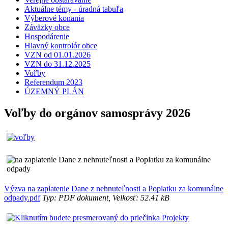
Aktuálne témy - úradná tabuľa
Výberové konania
Záväzky obce
Hospodárenie
Hlavný kontrolór obce
VZN od 01.01.2026
VZN do 31.12.2025
Voľby
Referendum 2023
ÚZEMNÝ PLÁN
Voľby do orgánov samosprávy 2026
Výzva na zaplatenie Dane z nehnuteľnosti a Poplatku za komunálne
odpady.pdf
Typ: PDF dokument, Velkosť: 52.41 kB