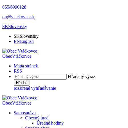
055/6990128
ou@vtackovce.sk
SK
Slovensky
SK
Slovensky
EN
English
Obec
Vtáčkovce
Mapa stránek
RSS
Hľadaný výraz
Hľadať
rozšírené vyhľadávanie
Obec
Vtáčkovce
Samospráva
Obecný úrad
Úradné hodiny