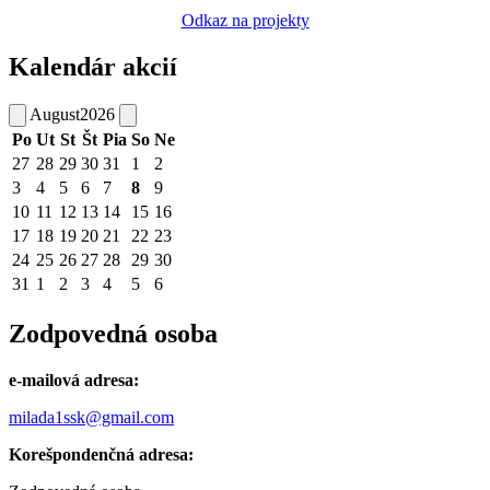
Odkaz na projekty
Kalendár akcií
August
2026
Po
Ut
St
Št
Pia
So
Ne
27
28
29
30
31
1
2
3
4
5
6
7
8
9
10
11
12
13
14
15
16
17
18
19
20
21
22
23
24
25
26
27
28
29
30
31
1
2
3
4
5
6
Zodpovedná osoba
e-mailová adresa:
milada1ssk@gmail.com
Korešpondenčná adresa: