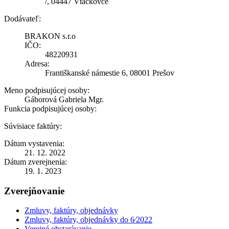
/, 04447 Vtackovce
Dodávateľ:
BRAKON s.r.o
IČO:
48220931
Adresa:
Františkanské námestie 6, 08001 Prešov
Meno podpisujúcej osoby:
Gáborová Gabriela Mgr.
Funkcia podpisujúcej osoby:
Súvisiace faktúry:
Dátum vystavenia:
21. 12. 2022
Dátum zverejnenia:
19. 1. 2023
Zverejňovanie
Zmluvy, faktúry, objednávky
Zmluvy, faktúry, objednávky do 6⁄2022
Verejné obstarávanie