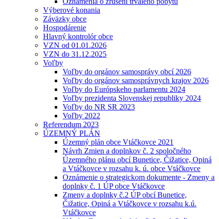
Oznámenia o zrušení trvalého pobytu
Výberové konania
Záväzky obce
Hospodárenie
Hlavný kontrolór obce
VZN od 01.01.2026
VZN do 31.12.2025
Voľby
Voľby do orgánov samosprávy obcí 2026
Voľby do orgánov samosprávnych krajov 2026
Voľby do Európskeho parlamentu 2024
Voľby prezidenta Slovenskej republiky 2024
Voľby do NR SR 2023
Voľby 2022
Referendum 2023
ÚZEMNÝ PLÁN
Územný plán obce Vtáčkovce 2021
Návrh Zmien a doplnkov č. 2 spoločného
Územného plánu obcí Bunetice, Čižatice, Opiná
a Vtáčkovce v rozsahu k. ú. obce Vtáčkovce
Oznámenie o strategickom dokumente - Zmeny a
doplnky č. 1 ÚP obce Vtáčkovce
Zmeny a doplnky č.2 ÚP obcí Bunetice,
Čižatice, Opiná a Vtáčkovce v rozsahu k.ú.
Vtáčkovce