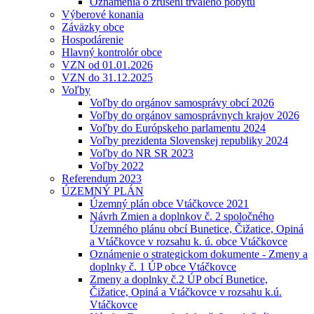
Oznámenia o zrušení trvalého pobytu
Výberové konania
Záväzky obce
Hospodárenie
Hlavný kontrolór obce
VZN od 01.01.2026
VZN do 31.12.2025
Voľby
Voľby do orgánov samosprávy obcí 2026
Voľby do orgánov samosprávnych krajov 2026
Voľby do Európskeho parlamentu 2024
Voľby prezidenta Slovenskej republiky 2024
Voľby do NR SR 2023
Voľby 2022
Referendum 2023
ÚZEMNÝ PLÁN
Územný plán obce Vtáčkovce 2021
Návrh Zmien a doplnkov č. 2 spoločného
Územného plánu obcí Bunetice, Čižatice, Opiná
a Vtáčkovce v rozsahu k. ú. obce Vtáčkovce
Oznámenie o strategickom dokumente - Zmeny a
doplnky č. 1 ÚP obce Vtáčkovce
Zmeny a doplnky č.2 ÚP obcí Bunetice,
Čižatice, Opiná a Vtáčkovce v rozsahu k.ú.
Vtáčkovce