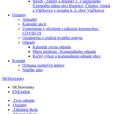
Návrh - Zmeny a doplnky č. 3 spoločného
Územného plánu obcí Bunetice, Čižatice, Opiná
a Vtáčkovce v rozsahu k. ú. obce Vtáčkovce
Oznamy
Aktuality
Kalendár akcií
Usmernenia v súvislosti s nákazou koronavírus ⁄
COVID-19
Oznámenia o zrušení trvalého pobytu
Odpady
Kalendár zvozu odpadu
Miera triedenia - Komunálneho odpadu
Ročný výkaz o komunálnom odpade obce
Kontakt
Ochrana osobných údajov
Napíšte nám
SK
Slovensky
SK
Slovensky
EN
English
Zvoz odpadu
Oznamy
Základná škola