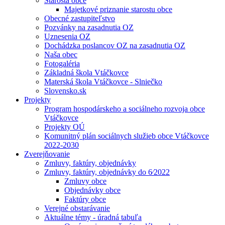
Starosta obce
Majetkové priznanie starostu obce
Obecné zastupiteľstvo
Pozvánky na zasadnutia OZ
Uznesenia OZ
Dochádzka poslancov OZ na zasadnutia OZ
Naša obec
Fotogaléria
Základná škola Vtáčkovce
Materská škola Vtáčkovce - Slniečko
Slovensko.sk
Projekty
Program hospodárskeho a sociálneho rozvoja obce
Vtáčkovce
Projekty OÚ
Komunitný plán sociálnych služieb obce Vtáčkovce
2022-2030
Zverejňovanie
Zmluvy, faktúry, objednávky
Zmluvy, faktúry, objednávky do 6⁄2022
Zmluvy obce
Objednávky obce
Faktúry obce
Verejné obstarávanie
Aktuálne témy - úradná tabuľa