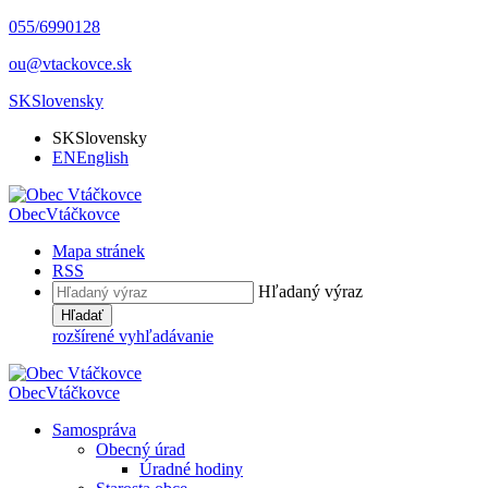
055/6990128
ou@vtackovce.sk
SK
Slovensky
SK
Slovensky
EN
English
Obec
Vtáčkovce
Mapa stránek
RSS
Hľadaný výraz
Hľadať
rozšírené vyhľadávanie
Obec
Vtáčkovce
Samospráva
Obecný úrad
Úradné hodiny