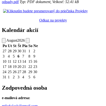
odpady.pdf
Typ: PDF dokument, Velkosť: 52.41 kB
Odkaz na projekty
Kalendár akcií
August
2026
Po
Ut
St
Št
Pia
So
Ne
27
28
29
30
31
1
2
3
4
5
6
7
8
9
10
11
12
13
14
15
16
17
18
19
20
21
22
23
24
25
26
27
28
29
30
31
1
2
3
4
5
6
Zodpovedná osoba
e-mailová adresa:
milada1ssk@gmail.com