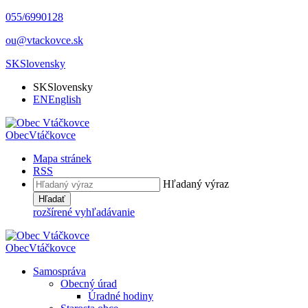
055/6990128
ou@vtackovce.sk
SK
Slovensky
SK
Slovensky
EN
English
Obec
Vtáčkovce
Mapa stránek
RSS
Hľadaný výraz
Hľadať
rozšírené vyhľadávanie
Obec
Vtáčkovce
Samospráva
Obecný úrad
Úradné hodiny