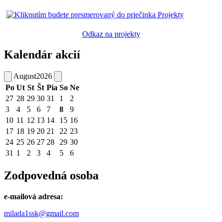
Odkaz na projekty
Kalendár akcií
August
2026
Po
Ut
St
Št
Pia
So
Ne
27
28
29
30
31
1
2
3
4
5
6
7
8
9
10
11
12
13
14
15
16
17
18
19
20
21
22
23
24
25
26
27
28
29
30
31
1
2
3
4
5
6
Zodpovedná osoba
e-mailová adresa:
milada1ssk@gmail.com