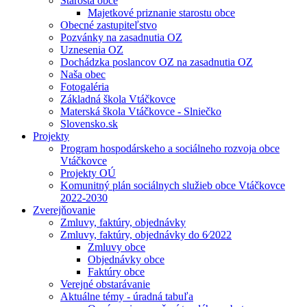
Starosta obce
Majetkové priznanie starostu obce
Obecné zastupiteľstvo
Pozvánky na zasadnutia OZ
Uznesenia OZ
Dochádzka poslancov OZ na zasadnutia OZ
Naša obec
Fotogaléria
Základná škola Vtáčkovce
Materská škola Vtáčkovce - Slniečko
Slovensko.sk
Projekty
Program hospodárskeho a sociálneho rozvoja obce
Vtáčkovce
Projekty OÚ
Komunitný plán sociálnych služieb obce Vtáčkovce
2022-2030
Zverejňovanie
Zmluvy, faktúry, objednávky
Zmluvy, faktúry, objednávky do 6⁄2022
Zmluvy obce
Objednávky obce
Faktúry obce
Verejné obstarávanie
Aktuálne témy - úradná tabuľa