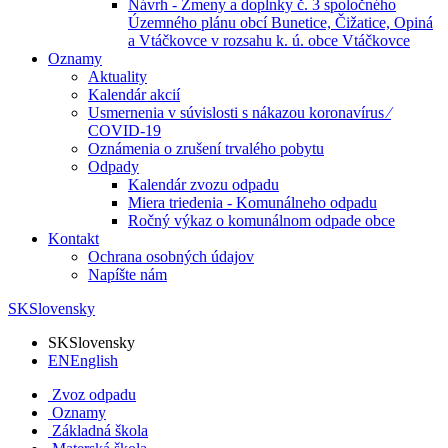
Návrh - Zmeny a doplnky č. 3 spoločného
Územného plánu obcí Bunetice, Čižatice, Opiná
a Vtáčkovce v rozsahu k. ú. obce Vtáčkovce
Oznamy
Aktuality
Kalendár akcií
Usmernenia v súvislosti s nákazou koronavírus ⁄
COVID-19
Oznámenia o zrušení trvalého pobytu
Odpady
Kalendár zvozu odpadu
Miera triedenia - Komunálneho odpadu
Ročný výkaz o komunálnom odpade obce
Kontakt
Ochrana osobných údajov
Napíšte nám
SK
Slovensky
SK
Slovensky
EN
English
Zvoz odpadu
Oznamy
Základná škola