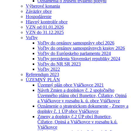
Oznámenia o zrušení trvalého pobytu
Výberové konania
Záväzky obce
Hospodárenie
Hlavný kontrolór obce
VZN od 01.01.2026
VZN do 31.12.2025
Voľby
Voľby do orgánov samosprávy obcí 2026
Voľby do orgánov samosprávnych krajov 2026
Voľby do Európskeho parlamentu 2024
Voľby prezidenta Slovenskej republiky 2024
Voľby do NR SR 2023
Voľby 2022
Referendum 2023
ÚZEMNÝ PLÁN
Územný plán obce Vtáčkovce 2021
Návrh Zmien a doplnkov č. 2 spoločného
Územného plánu obcí Bunetice, Čižatice, Opiná
a Vtáčkovce v rozsahu k. ú. obce Vtáčkovce
Oznámenie o strategickom dokumente - Zmeny a
doplnky č. 1 ÚP obce Vtáčkovce
Zmeny a doplnky č.2 ÚP obcí Bunetice,
Čižatice, Opiná a Vtáčkovce v rozsahu k.ú.
Vtáčkovce